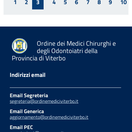
1
2
3
4
5
6
7
8
9
10
Ordine dei Medici Chirurghi e
degli Odontoiatri della
Provincia di Viterbo
Indirizzi email
Email Segreteria
segreteria@ordinemediciviterbo.it
Email Generica
aggiornamento@ordinemediciviterbo.it
Email PEC