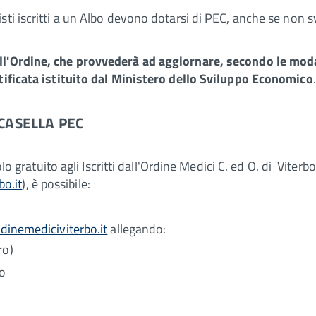
sti iscritti a un Albo devono dotarsi di PEC, anche se non s
l'Ordine, che provvederà ad aggiornare, secondo le modalit
rtificata istituito dal Ministero dello Sviluppo Economico
.
CASELLA PEC
tolo gratuito agli Iscritti dall'Ordine Medici C. ed O. di Vite
o.it
), è possibile:
dinemediciviterbo.it
allegando:
ro)
co