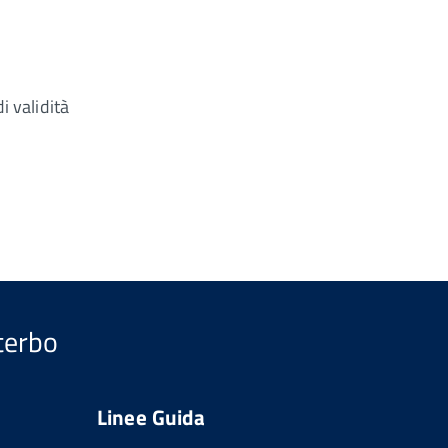
i validità
iterbo
Linee Guida