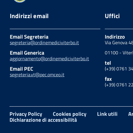
Indirizzi email
Uffici
Email Segreteria
Indirizzo
segreteria@ordinemediciviterbo.it
Via Genova 4
Email Generica
01100 - Viter
aggiornamento@ordinemediciviterbo.it
tel
Email PEC
(+39) 0761 3
segreteria.vt@pec.omceo.it
fax
(+39) 0761 2
Privacy Policy
Cookies policy
Link utili
A
Dichiarazione di accessibilità