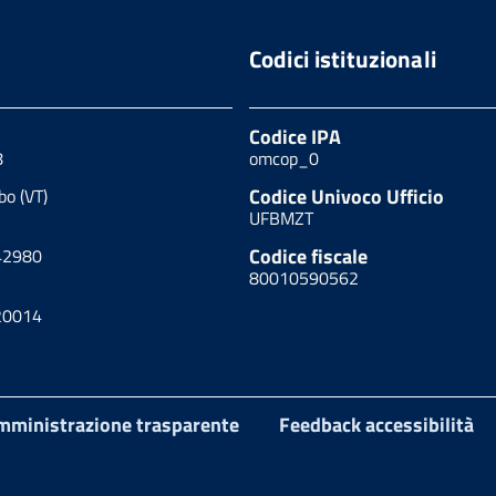
Codici istituzionali
Codice IPA
8
omcop_0
Codice Univoco Ufficio
bo (VT)
UFBMZT
Codice fiscale
42980
80010590562
20014
mministrazione trasparente
Feedback accessibilità